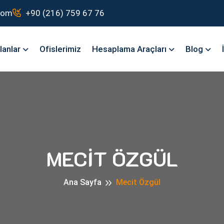
com
+90 (216) 759 67 76
İlanlar
Ofislerimiz
Hesaplama Araçları
Blog
MECIT ÖZGÜL
Ana Sayfa
Mecit Özgül