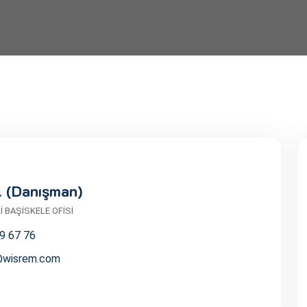
l (Danışman)
 BAŞİSKELE OFİSİ
9 67 76
@wisrem.com