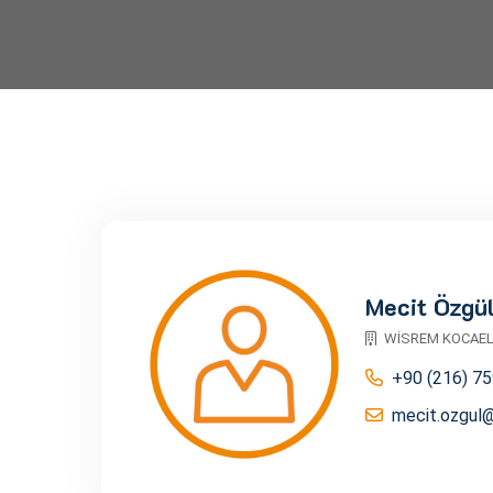
Mecit Özgü
WİSREM KOCAELİ
+90 (216) 75
mecit.ozgul