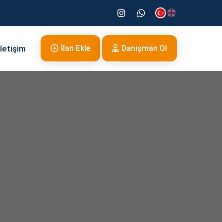
İletişim
İlan Ekle
Danışman Ol